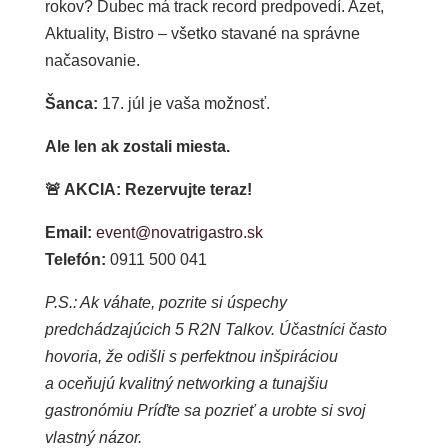
rokov? Dubec má track record predpovedí. Azet,
Aktuality, Bistro – všetko stavané na správne
načasovanie.
Šanca:
17. júl je vaša možnosť.
Ale len ak zostali miesta.
🚨
AKCIA: Rezervujte teraz!
Email:
event@novatrigastro.sk
Telefón:
0911 500 041
P.S.: Ak váhate, pozrite si úspechy
predchádzajúcich 5 R2N Talkov. Účastníci často
hovoria, že odišli s perfektnou inšpiráciou
a oceňujú kvalitný networking a tunajšiu
gastronómiu Príďte sa pozrieť a urobte si svoj
vlastný názor.