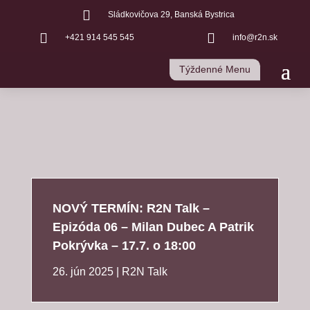

Sládkovičova 29, Banská Bystrica


+421 914 545 545
info@r2n.sk
Týždenné Menu
NOVÝ TERMÍN: R2N Talk –
Epizóda 06 – Milan Dubec A Patrik
Pokrývka – 17.7. o 18:00
26. jún 2025
|
R2N Talk