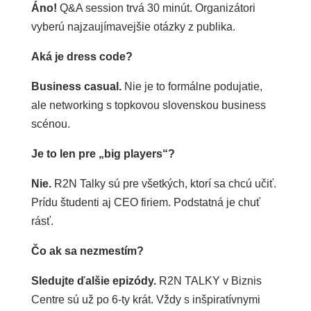
Áno!
Q&A session trvá 30 minút. Organizátori
vyberú najzaujímavejšie otázky z publika.
Aká je dress code?
Business casual.
Nie je to formálne podujatie,
ale networking s topkovou slovenskou business
scénou.
Je to len pre „big players“?
Nie.
R2N Talky sú pre všetkých, ktorí sa chcú učiť.
Prídu študenti aj CEO firiem. Podstatná je chuť
rásť.
Čo ak sa nezmestím?
Sledujte ďalšie epizódy.
R2N TALKY v Biznis
Centre sú už po 6-ty krát. Vždy s inšpiratívnymi