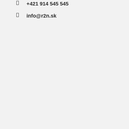

+421 914 545 545

info@r2n.sk