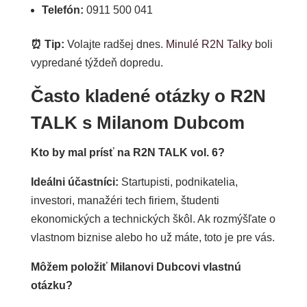
Telefón:
0911 500 041
⏰ Tip:
Volajte radšej dnes.
Minulé R2N Talky
boli
vypredané týždeň dopredu.
Často kladené otázky o R2N
TALK s Milanom Dubcom
Kto by mal prísť na R2N TALK vol. 6?
Ideálni účastníci:
Startupisti, podnikatelia,
investori, manažéri tech firiem, študenti
ekonomických a technických škôl. Ak rozmýšľate o
vlastnom biznise alebo ho už máte, toto je pre vás.
Môžem položiť Milanovi Dubcovi vlastnú
otázku?