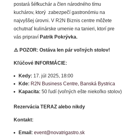
postará šéfkuchár a člen národného tímu
kuchárov, ktorý zabezpečí gastronómiu na
najvyššej úrovni. V R2N Biznis centre môžete
ochutnať kulinárske umenie na tanieri, ktorí pre
vás pripraví
Patrik Pokrývka.
⚠️ POZOR: Ostáva len pár voľných stolov!
Kľúčové INFORMÁCIE:
Kedy:
17. júl 2025, 18:00
Kde:
R2N Business Centre, Banská Bystrica
Kapacita:
50 ľudí (voľných ešte niekoľko stolov)
Rezervácia TERAZ alebo nikdy
Kontakt:
Email:
event@novatrigastro.sk