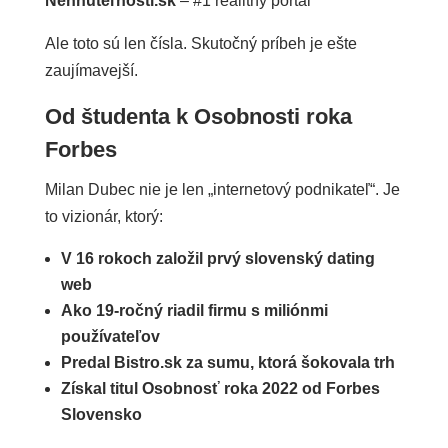
Nehnuteľnosti.sk
– #1 realitný portál
Ale toto sú len čísla. Skutočný príbeh je ešte
zaujímavejší.
Od študenta k Osobnosti roka
Forbes
Milan Dubec nie je len „internetový podnikateľ“. Je
to vizionár, ktorý:
V 16 rokoch založil prvý slovenský dating
web
Ako 19-ročný riadil firmu s miliónmi
používateľov
Predal Bistro.sk za sumu, ktorá šokovala trh
Získal titul Osobnosť roka 2022 od Forbes
Slovensko