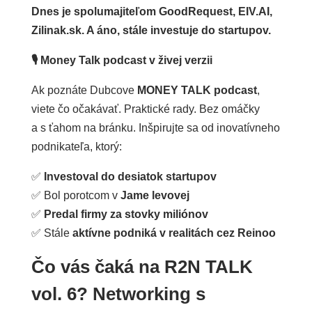
Dnes je spolumajiteľom GoodRequest, EIV.AI,
Zilinak.sk. A áno, stále investuje do startupov.
🎙️
Money Talk podcast v živej verzii
Ak poznáte Dubcove
MONEY TALK podcast
,
viete čo očakávať. Praktické rady. Bez omáčky
a s ťahom na bránku. Inšpirujte sa od inovatívneho
podnikateľa, ktorý:
✅
Investoval do desiatok startupov
✅ Bol porotcom v
Jame levovej
✅
Predal firmy za stovky miliónov
✅ Stále
aktívne podniká v realitách cez Reinoo
Čo vás čaká na R2N TALK
vol. 6? Networking s