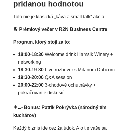
pridanou hodnotou
Toto nie je klasická „káva a small talk“ akcia.
🥂
Prémiový večer v R2N Business Centre
Program, ktorý stojí za to:
18:00-18:30
Welcome drink Hamsik Winery +
networking
18:30-19:30
Live rozhovor s Milanom Dubcom
19:30-20:00
Q&A session
20:00-22:00
3-chodové ochutnávky +
pokračovanie diskusií
👨‍🍳
Bonus: Patrik Pokrývka (národný tím
kuchárov)
Každý biznis ide cez žalúdok. A o tie vaše sa